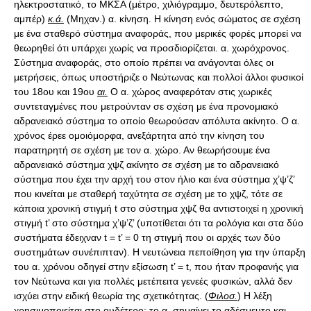
ηλεκτροστατικό, το ΜΚΣΑ (μέτρο, χιλιόγραμμο, δευτερόλεπτο,
αμπέρ)
κ.ά.
(Μηχαν.) α. κίνηση. Η κίνηση ενός σώματος σε σχέση
με ένα σταθερό σύστημα αναφοράς, που μερικές φορές μπορεί να
θεωρηθεί ότι υπάρχει χωρίς να προσδιορίζεται. α. χωρόχρονος.
Σύστημα αναφοράς, στο οποίο πρέπει να ανάγονται όλες οι
μετρήσεις, όπως υποστήριζε ο Νεύτωνας και πολλοί άλλοι φυσικοί
του 18ου και 19ου
αι.
Ο α. χώρος αναφερόταν στις χωρικές
συντεταγμένες που μετρούνταν σε σχέση με ένα προνομιακό
αδρανειακό σύστημα το οποίο θεωρούσαν απόλυτα ακίνητο. Ο α.
χρόνος έρεε ομοιόμορφα, ανεξάρτητα από την κίνηση του
παρατηρητή σε σχέση με τον α. χώρο. Αν θεωρήσουμε ένα
αδρανειακό σύστημα χψζ ακίνητο σε σχέση με το αδρανειακό
σύστημα που έχει την αρχή του στον ήλιο και ένα σύστημα χ’ψ’ζ’
που κινείται με σταθερή ταχύτητα σε σχέση με το χψζ, τότε σε
κάποια χρονική στιγμή t στο σύστημα χψζ θα αντιστοιχεί η χρονική
στιγμή t’ στο σύστημα χ’ψ’ζ’ (υποτίθεται ότι τα ρολόγια και στα δύο
συστήματα έδειχναν t = t’ = 0 τη στιγμή που οι αρχές των δύο
συστημάτων συνέπιπταν). Η νευτώνεια πεποίθηση για την ύπαρξη
του α. χρόνου οδηγεί στην εξίσωση t’ = t, που ήταν προφανής για
τον Νεύτωνα και για πολλές μετέπειτα γενεές φυσικών, αλλά δεν
ισχύει στην ειδική θεωρία της σχετικότητας. (
Φιλοσ.
) Η λέξη
χρησιμοποιείται στο ουδέτερο: το α. σημαίνει το αδέσμευτο και