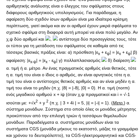
αριθμητικής ανάλυσης είναι o έλεγχος του σφάλματος στους
διάφορους αριθμητικούς υπολογισμούς. Για παράδειγμα, η
αφαίρεση δύο σχεδόν ίσων αριθμών είναι μια ιδιαίτερα κρίσιμη
περίπτωση, γιατί ακόμα και αν οι αριθμοί έχουν μικρά σφάλματα το
σχετικό σφάλμα στη διαφορά αυτή μπορεί να είναι πολύ μεγάλο. Αν
χ,ψ δύο αριθμοί και
,
αντίστοιχα δύο προσεγγίσεις τους, τότε
οι τύποι για τη μετάδοση του σφάλματος σε καθεμία από τις
τέσσερις βασικές πράξεις είναι: α) πρόσθεση |ε
+ ε
| = |ε
+ ε
| β)
x
ψ
x
ψ
αφαίρεση: |ε
| = |ε
- ε
| γ) πολλαπλασιασμός:
δ) διαίρεση:
x-ψ
x
ψ
α. τιμή ή α. μέτρο. Αν ένας πραγματικός αριθμός είναι θετικός, τότε
η α. τιμή του είναι ο ίδιος ο αριθμός, αν είναι αρνητικός τότε η α.
τιμή του είναι ο αντίστοιχος θετικός αριθμός και αν είναι μηδέν η α.
τιμή του είναι το μηδέν (π.χ. |8| = |-8|, |0| = 0). Η α. τιμή (norm)
ενός μιγαδικού αριθμού x + iψ (όταν χ,ψ πραγματικοί και i = √-1
2
2
ισούται με: +√x
+ y
(π.χ. | 3 + 4i | = 5, |i| = |-i| = 1). (
Μετρ.
) α.
σύστημα μονάδων. Σύστημα στο οποίο όλες οι μονάδες μέτρησης
προκύπτουν από την επιλογή τριών ή τεσσάρων θεμελιωδών
μονάδων. Παραδείγματα α. συστήματος μονάδων είναι τα
συστήματα CGS (μονάδα μήκους το εκατοστό, μάζας το γραμμάριο
και χρόνου το δευτερόλεπτο), τα CGS-ηλεκτρομαγνητικό και CGS-