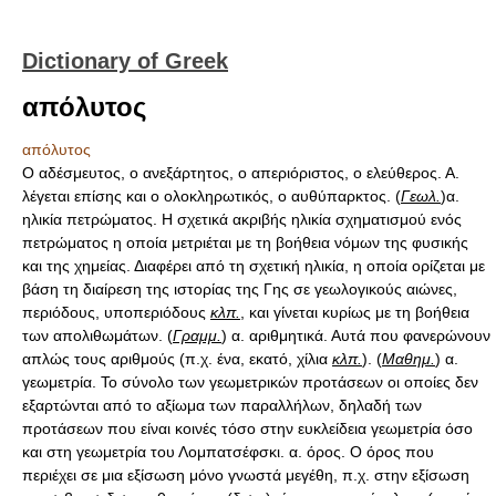
Dictionary of Greek
απόλυτος
απόλυτος
Ο αδέσμευτος, o ανεξάρτητος, ο απεριόριστος, ο ελεύθερος. Α.
λέγεται επίσης και ο ολοκληρωτικός, o αυθύπαρκτος. (
Γεωλ.
)α.
ηλικία πετρώματος. Η σχετικά ακριβής ηλικία σχηματισμού ενός
πετρώματος η οποία μετριέται με τη βοήθεια νόμων της φυσικής
και της χημείας. Διαφέρει από τη σχετική ηλικία, η οποία ορίζεται με
βάση τη διαίρεση της ιστορίας της Γης σε γεωλογικούς αιώνες,
περιόδους, υποπεριόδους
κλπ.
, και γίνεται κυρίως με τη βοήθεια
των απολιθωμάτων. (
Γραμμ.
) α. αριθμητικά. Αυτά που φανερώνουν
απλώς τους αριθμούς (π.χ. ένα, εκατό, χίλια
κλπ.
). (
Μαθημ.
) α.
γεωμετρία. To σύνολο των γεωμετρικών προτάσεων οι οποίες δεν
εξαρτώνται από το αξίωμα των παραλλήλων, δηλαδή των
προτάσεων που είναι κοινές τόσο στην ευκλείδεια γεωμετρία όσο
και στη γεωμετρία του Λομπατσέφσκι. α. όρος. Ο όρος που
περιέχει σε μια εξίσωση μόνο γνωστά μεγέθη, π.χ. στην εξίσωση