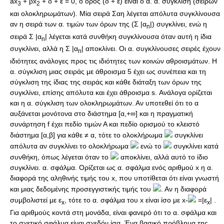
ax
+ βx
+ δ + ε = 0, ο όρος (δ + ε) είναι ο α. α. σύγκλιση (σειρών
3
2
και ολοκληρωμάτων). Μία σειρά Σαη λέγεται απόλυτα συγκλίνουσα
αν η σειρά των α. τιμών των όρων της (Σ |α
|) συγκλίνει, ενώ η
n
σειρά Σ |α
| λέγεται κατά συνθήκη συγκλίνουσα όταν αυτή η ίδια
n
συγκλίνει, αλλά η Σ |α
| αποκλίνει. Οι α. συγκλίνουσες σειρές έχουν
n
ιδιότητες ανάλογες προς τις ιδιότητες των κοινών αθροισμάτων. Η
α. σύγκλιση μιας σειράς με άθροισμα 5 έχει ως συνέπεια και τη
σύγκλιση της ίδιας της σειράς και κάθε διάταξη των όρων της
συγκλίνει, επίσης απόλυτα και έχει άθροισμα s. Ανάλογα ορίζεται
και η α. σύγκλιση των ολοκληρωμάτων. Αν υποτεθεί ότι το α
αυξάνεται μονότονα στο διάστημα [α,+∞] και η πραγματική
συνάρτηση f έχει πεδίο τιμών Α και πεδίο ορισμού το κλειστό
διάστημα [α,β] για κάθε ≠ α, τότε το ολοκλήρωμα
συγκλίνει
απόλυτα αν συγκλίνει το ολοκλήρωμα
ενώ το
συγκλίνει κατά
συνθήκη, όπως λέγεται όταν το
αποκλίνει, αλλά αυτό το ίδιο
συγκλίνει. α. σφάλμα. Ορίζεται ως α. σφάλμα ενός αριθμού x η α.
διαφορά της αληθινής τιμής του x, που υποτίθεται ότι είναι γνωστή
και μιας δεδομένης προσεγγιστικής τιμής του
. Αν η διαφορά
συμβολιστεί με ε
, τότε το α. σφάλμα του x είναι ίσο με x-
=|ε
| .
x
x
Για αριθμούς κοντά στη μονάδα, είναι φανερό ότι το α. σφάλμα και
το σχετικό σφάλμα είναι σχεδόν ίσα. Ένα βασικό πρόβλημα της