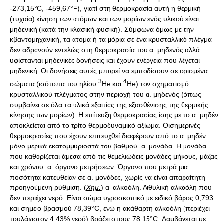
-273,15°C, -459,67°F), γιατί στη θερμοκρασία αυτή η θερμική
(τυχαία) κίνηση των ατόμων και των μορίων ενός υλικού είναι
μηδενική (κατά την κλασική φυσική). Σύμφωνα όμως με την
κβαντομηχανική, τα άτομα ή τα μόρια σε ένα κρυσταλλικό πλέγμα
δεν αδρανούν εντελώς στη θερμοκρασία του α. μηδενός αλλά
υφίστανται μηδενικές δονήσεις και έχουν ενέργεια που λέγεται
μηδενική. Οι δονήσεις αυτές μπορεί να εμποδίσουν σε ορισμένα
3
4
σώματα (ισότοπα του ηλίου
He και
He) τον σχηματισμό
κρυσταλλικού πλέγματος στην περιοχή του α. μηδενός (όπως
συμβαίνει σε όλα τα υλικά εξαιτίας της εξασθένισης της θερμικής
κίνησης των μορίων). Η επίτευξη θερμοκρασίας ίσης με το α. μηδέν
αποκλείεται από το τρίτο θερμοδυναμικό αξίωμα. Οισημερινές
θερμοκρασίες που έχουν επιτευχθεί διαφέρουν από το α. μηδέν
μόνο μερικά εκατομμυριοστά του βαθμού. α. μονάδα. Η μονάδα
που καθορίζεται άμεσα από τις θεμελιώδεις μονάδες μήκους, μάζας
και χρόνου. α. όργανο μετρήσεων. Όργανο που μετρά μια
ποσότητα κατευθείαν σε α. μονάδες, χωρίς να είναι απαραίτητη
προηγούμενη ρύθμιση. (
Χημ.
) α. αλκοόλη. Αιθυλική αλκοόλη που
δεν περιέχει νερό. Είναι σώμα υγροσκοπικό με ειδικό βάρος 0,793
και σημείο βρασμού 78,39°C, ενώ η ακάθαρτη αλκοόλη (περιέχει
τουλάχιστον 4,43% νερό) βράζει στους 78,15°C. Λαμβάνεται με