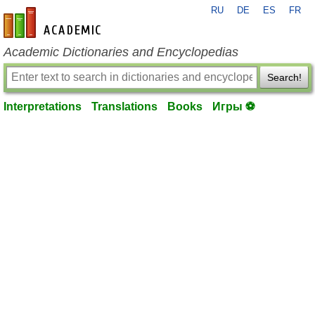
RU
DE
ES
FR
en-academic.com
Academic Dictionaries and Encyclopedias
Search!
Interpretations
Translations
Books
Игры ⚽