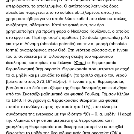
απεριόριστο, το απολελυμένο. Ο αντίστοιχος λατινικός όρος
absolutus παράγεται από το solutus ab...(λυμένος από...) και
χρησιμοποιήθηκε για να υποδηλώσει καθετί που είναι αυτοτελές,
ανεξάρτητο, αδέσμευτο. Κατά τα φαινόμενα, τον όρο
χρησιμοποίησε για πρώτη φορά ο Νικόλαος Κουζάνους, ο οποίος
στο έργο του Περί της σοφής αμάθειας (De docta ignorantia) μιλά
για την α. Δύναμη (absoluta potentia) και την α. μορφή (absoluta
forma) αναφερόμενος στον Θεό. Στη νεότερη φιλοσοφία, η έννοια
του α. συνδέεται με τη φιλοσοφική σκέψη του γερμανικού
ιδεαλισμού, και κυρίως του Σέλινγκ. (
Φυσ.
) α. θερμοκρασία
θερμοδυναμική θερμοκρασία. Θερμοκρασία που μετριέται με αρχή
το α. μηδέν και με μονάδα το κέλβιν (το τριπλό σημείο του νερού
βρίσκεται στους 273,16° κέλβιν). Η έννοια της α. θερμοκρασίας
βασίζεται στο δεύτερο αξίωμα της θερμοδυναμικής και εισάχθηκε
από τον Σκοτσέζο μαθηματικό και φυσικό Γουίλιαμ Τόμσον Κέλβιν
το 1848. Η σύγχρονη α. θερμοκρασίας θεωρείται μια φυσική
ποσότητα ανάλογα προς την ποσότητα f (E
), που είναι μία
t
συνάρτηση της ενέργειας με την ιδιότητα f(0) = 0. α. μηδέν. Η αρχή
της κλίμακας στην οποία μετριέται η α. θερμοκρασία και η
χαμηλότερη θερμοκρασία που θεωρητικά μπορεί να επιτευχθεί.
Θεωρείται το μηδέν της θερμοδυναμικής θερμοκρασίας (OK =