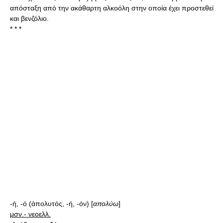
απόσταξη από την ακάθαρτη αλκοόλη στην οποία έχει προστεθεί
και βενζόλιο.
* * *
-ή, -ό (ἀπολυτός, -ή, -όν) [
απολύω
]
μσν.- νεοελλ.