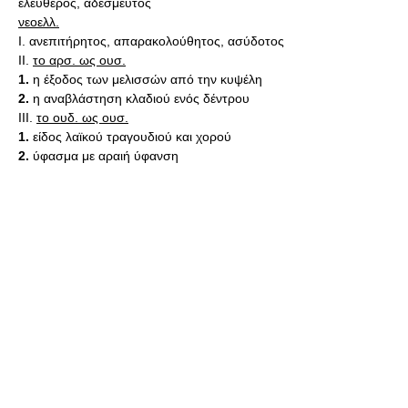
ελεύθερος, αδέσμευτος
νεοελλ.
Ι. ανεπιτήρητος, απαρακολούθητος, ασύδοτος
II.
το αρσ. ως ουσ.
1.
η έξοδος των μελισσών από την κυψέλη
2.
η αναβλάστηση κλαδιού ενός δέντρου
III.
το ουδ. ως ουσ.
1.
είδος λαϊκού τραγουδιού και χορού
2.
ύφασμα με αραιή ύφανση