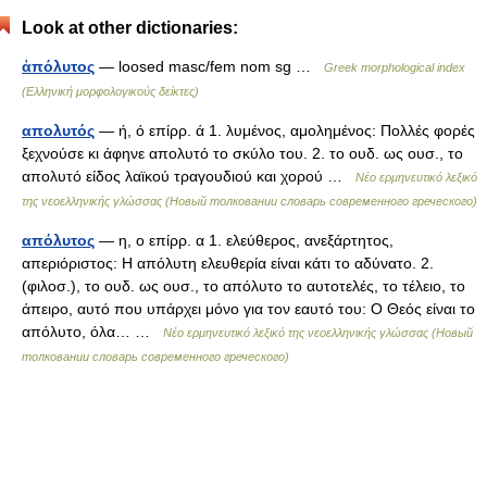
Look at other dictionaries:
ἀπόλυτος
— loosed masc/fem nom sg …
Greek morphological index
(Ελληνική μορφολογικούς δείκτες)
απολυτός
— ή, ό επίρρ. ά 1. λυμένος, αμολημένος: Πολλές φορές
ξεχνούσε κι άφηνε απολυτό το σκύλο του. 2. το ουδ. ως ουσ., το
απολυτό είδος λαϊκού τραγουδιού και χορού …
Νέο ερμηνευτικό λεξικό
της νεοελληνικής γλώσσας (Новый толковании словарь современного греческого)
απόλυτος
— η, ο επίρρ. α 1. ελεύθερος, ανεξάρτητος,
απεριόριστος: Η απόλυτη ελευθερία είναι κάτι το αδύνατο. 2.
(φιλοσ.), το ουδ. ως ουσ., το απόλυτο το αυτοτελές, το τέλειο, το
άπειρο, αυτό που υπάρχει μόνο για τον εαυτό του: Ο Θεός είναι το
απόλυτο, όλα… …
Νέο ερμηνευτικό λεξικό της νεοελληνικής γλώσσας (Новый
толковании словарь современного греческого)