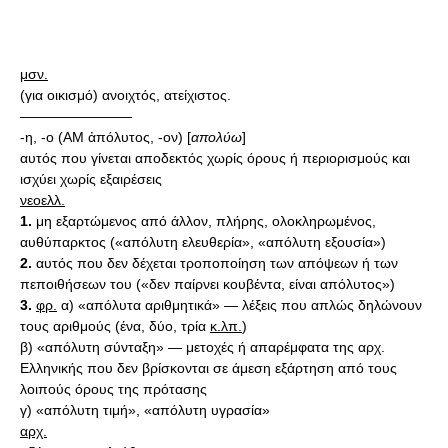
μσν.
(για οικισμό) ανοιχτός, ατείχιστος.
————————
-η, -ο (AM ἀπόλυτος, -ον) [
απολύω
]
αυτός που γίνεται αποδεκτός χωρίς όρους ή περιορισμούς και
ισχύει χωρίς εξαιρέσεις
νεοελλ.
1.
μη εξαρτώμενος από άλλον, πλήρης, ολοκληρωμένος,
αυθύπαρκτος («απόλυτη ελευθερία», «απόλυτη εξουσία»)
2.
αυτός που δεν δέχεται τροποποίηση των απόψεων ή των
πεποιθήσεων του («δεν παίρνει κουβέντα, είναι απόλυτος»)
3.
φρ.
α) «απόλυτα αριθμητικά» — λέξεις που απλώς δηλώνουν
τους αριθμούς (ένα, δύο, τρία
κ.λπ.
)
β) «απόλυτη σύνταξη» — μετοχές ή απαρέμφατα της αρχ.
Ελληνικής που δεν βρίσκονται σε άμεση εξάρτηση από τους
λοιπούς όρους της πρότασης
γ) «απόλυτη τιμή», «απόλυτη υγρασία»
αρχ.